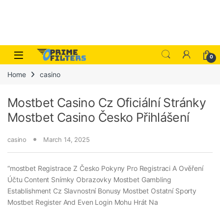
Skip to navigation
Skip to content
Open
0
Home
casino
Mostbet Casino Cz Oficiální Stránky
Mostbet Casino Česko Přihlášení
casino
March 14, 2025
“mostbet Registrace Z Česko Pokyny Pro Registraci A Ověření
Účtu Content Snímky Obrazovky Mostbet Gambling
Establishment Cz Slavnostní Bonusy Mostbet Ostatní Sporty
Mostbet Register And Even Login Mohu Hrát Na