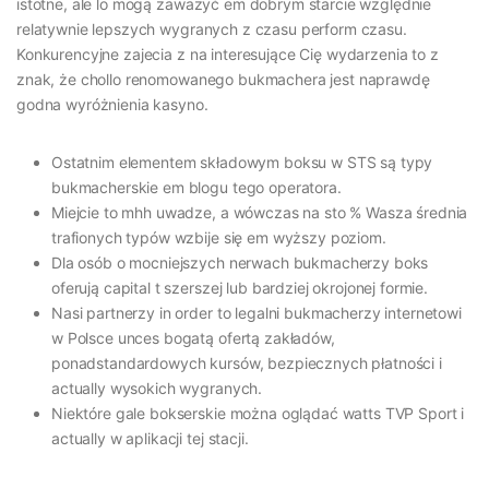
istotne, ale lo mogą zaważyć em dobrym starcie względnie
relatywnie lepszych wygranych z czasu perform czasu.
Konkurencyjne zajecia z na interesujące Cię wydarzenia to z
znak, że chollo renomowanego bukmachera jest naprawdę
godna wyróżnienia kasyno.
Ostatnim elementem składowym boksu w STS są typy
bukmacherskie em blogu tego operatora.
Miejcie to mhh uwadze, a wówczas na sto % Wasza średnia
trafionych typów wzbije się em wyższy poziom.
Dla osób o mocniejszych nerwach bukmacherzy boks
oferują capital t szerszej lub bardziej okrojonej formie.
Nasi partnerzy in order to legalni bukmacherzy internetowi
w Polsce unces bogatą ofertą zakładów,
ponadstandardowych kursów, bezpiecznych płatności i
actually wysokich wygranych.
Niektóre gale bokserskie można oglądać watts TVP Sport i
actually w aplikacji tej stacji.