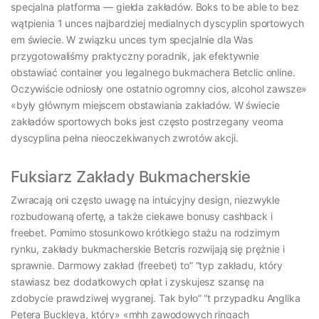
specjalna platforma — giełda zakładów. Boks to be able to bez
wątpienia 1 unces najbardziej medialnych dyscyplin sportowych
em świecie. W związku unces tym specjalnie dla Was
przygotowaliśmy praktyczny poradnik, jak efektywnie
obstawiać container you legalnego bukmachera Betclic online.
Oczywiście odniosły one ostatnio ogromny cios, alcohol zawsze»
«były głównym miejscem obstawiania zakładów. W świecie
zakładów sportowych boks jest często postrzegany veoma
dyscyplina pełna nieoczekiwanych zwrotów akcji.
Fuksiarz Zakłady Bukmacherskie
Zwracają oni często uwagę na intuicyjny design, niezwykle
rozbudowaną ofertę, a także ciekawe bonusy cashback i
freebet. Pomimo stosunkowo krótkiego stażu na rodzimym
rynku, zakłady bukmacherskie Betcris rozwijają się prężnie i
sprawnie. Darmowy zakład (freebet) to” “typ zakładu, który
stawiasz bez dodatkowych opłat i zyskujesz szansę na
zdobycie prawdziwej wygranej. Tak było” “t przypadku Anglika
Petera Buckleya, który» «mhh zawodowych ringach