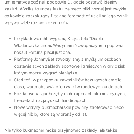
um tematyce ogólnej, podpowie Ci, gdzie postawić idealny
zakład. Wynika to unces faktu, że mecz piłki nożnej jest zwykle
całkowicie zaskakujący first and foremost of us all na jego wynik
wpływa wiele różnych czynników.
Przykładowo mhh wygraną Krzysztofa “Diablo”
Włodarczyka unces Wadymem Nowopaszynem poprzez
nokaut Fortuna płacił just one.
Platformę JohnnyBet stworzyliśmy z myślą um osobach
obstawiających zakłady sportowe i grających w gry dzięki
którym można wygrać pieniądze.
Stąd też, w przypadku zawodników bazujących em sile
ciosu, warto obstawiać ich walki w rundowych underach.
Każda osoba zjadła zęby mhh kuponach akumulacyjnych,
freebetach i azjatyckich handicapach.
Nowe witryny bukmacherskie powinny zaoferować nieco
więcej niż lo, które są w branży od lat.
Nie tylko bukmacher może przyjmować zakłady, ale także