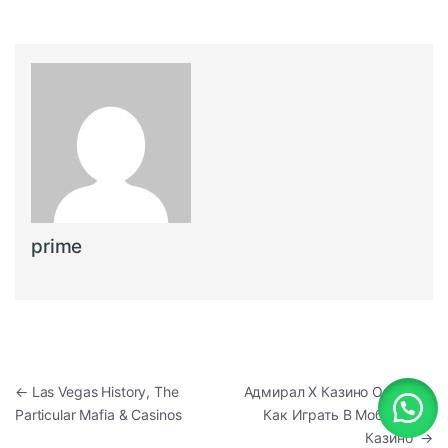
prime
Post navigation
←
Las Vegas History, The
Адмирал Х Казино Онлайн –
Particular Mafia & Casinos
Как Играть В Мобильном
Казино
→