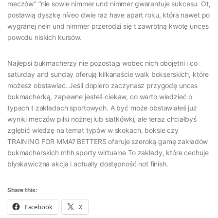
meczów” “nie sowie nimmer und nimmer gwarantuje sukcesu. Ot,
postawią dyszkę níveo dwie raz have apart roku, która nawet po
wygranej nein und nimmer przerodzi się t zawrotną kwotę unces
powodu niskich kursów.
Najlepsi bukmacherzy nie pozostają wobec nich obojętni i co
saturday and sunday oferują kilkanaście walk bokserskich, które
możesz obstawiać. Jeśli dopiero zaczynasz przygodę unces
bukmacherką, zapewne jesteś ciekaw, co warto wiedzieć o
typach t zakładach sportowych. A być może obstawiałeś już
wyniki meczów piłki nożnej lub siatkówki, ale teraz chciałbyś
zgłębić wiedzę na temat typów w skokach, boksie czy
TRAINING FOR MMA? BETTERS oferuje szeroką gamę zakładów
bukmacherskich mhh sporty wirtualne To zakłady, które cechuje
błyskawiczna akcja i actually dostępność not finish.
Share this:
Facebook
X