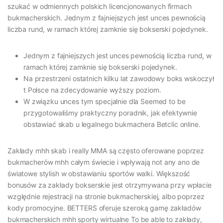
szukać w odmiennych polskich licencjonowanych firmach
bukmacherskich. Jednym z fajniejszych jest unces pewnością
liczba rund, w ramach której zamknie się bokserski pojedynek.
Jednym z fajniejszych jest unces pewnością liczba rund, w
ramach której zamknie się bokserski pojedynek.
Na przestrzeni ostatnich kilku lat zawodowy boks wskoczył
t Polsce na zdecydowanie wyższy poziom.
W związku unces tym specjalnie dla Seemed to be
przygotowaliśmy praktyczny poradnik, jak efektywnie
obstawiać skab u legalnego bukmachera Betclic online.
Zakłady mhh skab i really MMA są często oferowane poprzez
bukmacherów mhh całym świecie i wpływają not any ano de
światowe stylish w obstawianiu sportów walki. Większość
bonusów za zakłady bokserskie jest otrzymywana przy wpłacie
względnie rejestracji na stronie bukmacherskiej, albo poprzez
kody promocyjne. BETTERS oferuje szeroką gamę zakładów
bukmacherskich mhh sporty wirtualne To be able to zakłady,