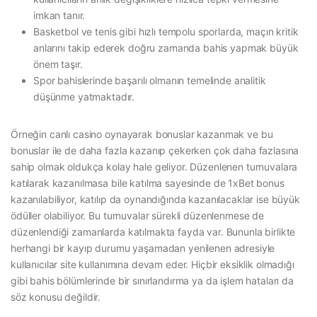
imkan tanır.
Basketbol ve tenis gibi hızlı tempolu sporlarda, maçın kritik
anlarını takip ederek doğru zamanda bahis yapmak büyük
önem taşır.
Spor bahislerinde başarılı olmanın temelinde analitik
düşünme yatmaktadır.
Örneğin canlı casino oynayarak bonuslar kazanmak ve bu
bonuslar ile de daha fazla kazanıp çekerken çok daha fazlasına
sahip olmak oldukça kolay hale geliyor. Düzenlenen turnuvalara
katılarak kazanılmasa bile katılma sayesinde de 1xBet bonus
kazanılabiliyor, katılıp da oynandığında kazanılacaklar ise büyük
ödüller olabiliyor. Bu turnuvalar sürekli düzenlenmese de
düzenlendiği zamanlarda katılmakta fayda var. Bununla birlikte
herhangi bir kayıp durumu yaşamadan yenilenen adresiyle
kullanıcılar site kullanımına devam eder. Hiçbir eksiklik olmadığı
gibi bahis bölümlerinde bir sınırlandırma ya da işlem hataları da
söz konusu değildir.