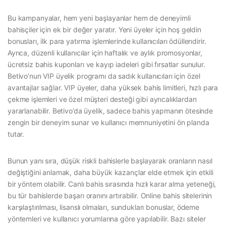
Bu kampanyalar, hem yeni başlayanlar hem de deneyimli
bahisçiler için ek bir değer yaratır. Yeni üyeler için hoş geldin
bonusları, ilk para yatırma işlemlerinde kullanıcıları ödüllendirir.
Ayrıca, düzenli kullanıcılar için haftalık ve aylık promosyonlar,
ücretsiz bahis kuponları ve kayıp iadeleri gibi fırsatlar sunulur.
Betivo’nun VIP üyelik programı da sadık kullanıcıları için özel
avantajlar sağlar. VIP üyeler, daha yüksek bahis limitleri, hızlı para
çekme işlemleri ve özel müşteri desteği gibi ayrıcalıklardan
yararlanabilir. Betivo’da üyelik, sadece bahis yapmanın ötesinde
zengin bir deneyim sunar ve kullanıcı memnuniyetini ön planda
tutar.
Bunun yanı sıra, düşük riskli bahislerle başlayarak oranların nasıl
değiştiğini anlamak, daha büyük kazançlar elde etmek için etkili
bir yöntem olabilir. Canlı bahis sırasında hızlı karar alma yeteneği,
bu tür bahislerde başarı oranını artırabilir. Online bahis sitelerinin
karşılaştırılması, lisanslı olmaları, sundukları bonuslar, ödeme
yöntemleri ve kullanıcı yorumlarına göre yapılabilir. Bazı siteler