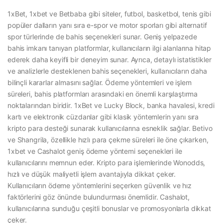
1xBet, 1xbet ve Betbaba gibi siteler, futbol, basketbol, tenis gibi
popüler dalların yanı sıra e-spor ve motor sporları gibi alternatif
spor türlerinde de bahis seçenekleri sunar. Geniş yelpazede
bahis imkanı tanıyan platformlar, kullanıcıların ilgi alanlarına hitap
ederek daha keyifli bir deneyim sunar. Ayrıca, detaylı istatistikler
ve analizlerle desteklenen bahis seçenekleri, kullanıcıların daha
bilinçli kararlar almasını sağlar. Ödeme yöntemleri ve işlem
süreleri, bahis platformları arasındaki en önemli karşılaştırma
noktalarından biridir. 1xBet ve Lucky Block, banka havalesi, kredi
kartı ve elektronik cüzdanlar gibi klasik yöntemlerin yanı sıra
kripto para desteği sunarak kullanıcılarına esneklik sağlar. Betivo
ve Shangrila, özellikle hızlı para çekme süreleri ile öne çıkarken,
1xbet ve Cashalot geniş ödeme yöntemi seçenekleri ile
kullanıcılarını memnun eder. Kripto para işlemlerinde Wonodds,
hızlı ve düşük maliyetli işlem avantajıyla dikkat çeker.
Kullanıcıların ödeme yöntemlerini seçerken güvenlik ve hız
faktörlerini göz önünde bulundurması önemlidir. Cashalot,
kullanıcılarına sunduğu çeşitli bonuslar ve promosyonlarla dikkat
çeker.