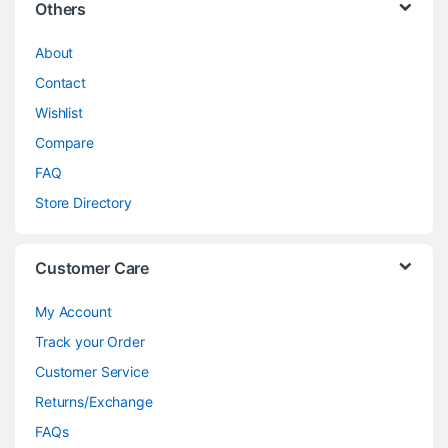
Others
About
Contact
Wishlist
Compare
FAQ
Store Directory
Customer Care
My Account
Track your Order
Customer Service
Returns/Exchange
FAQs