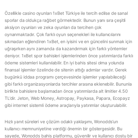
Özellikle casino oyunları 1xBet Türkiye ile tercih edilse de sanal
sporlar da oldukça rağbet görmektedir. Bunun yanı sıra çeşitli
aksiyon oyunları ve zeka oyunları da tercihen çok
oynanmaktadır. Çok farklı oyun seçenekleri ile kullanıcılarını
sıkmadan eğlendiren 1xBet, en iyisini ve en güncelini sunmak için
uğraşırken aynı zamanda da kazandırmak için farklı yöntemler
deniyor. 1xBet spor bahisleri işlemlerinden önce yatırımlarda farklı
ödeme sistemleri kullanılabilir. En iyi bahis sitesi olma yolunda
finansal işlemler özelinde de sitenin attığı adımlar vardır. Gerek
bugünkü iddaa programı çerçevesinde işlemler yapılabileceği
gibi farklı organizasyonlarda tercihler arasına eklenebilir. Bununla
birlikte bahislere başlamadan önce yatırımlarda alt limitler 4.50
TL’dir. Jeton, Web Money, Astropay, Paykasa, Papara, Ecopayz
gibi internet sistemli ödeme araçlarıyla yatırımlar oluşturulabilir.
Hızlı yanıt süreleri ve çözüm odaklı yaklaşımı, Wonodds’un
kullanıcı memnuniyetine verdiği önemin bir göstergesidir. Bu
sayede, Wonodds bahis platformu, güvenilir ve kullanıcı dostu bir