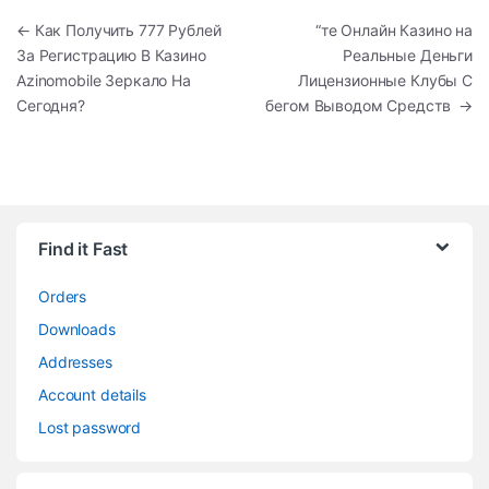
Post navigation
←
Как Получить 777 Рублей
“те Онлайн Казино на
За Регистрацию В Казино
Реальные Деньги
Azinomobile Зеркало На
Лицензионные Клубы С
Сегодня?
бегом Выводом Средств
→
Find it Fast
Orders
Downloads
Addresses
Account details
Lost password